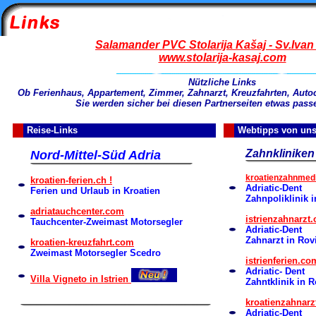
Salamander PVC Stolarija Kašaj - Sv.Ivan
www.stolarija-kasaj.com
Nützliche Links
Ob Ferienhaus, Appartement, Zimmer, Zahnarzt, Kreuzfahrten, Auto
Sie werden sicher bei diesen Partnerseiten etwas pass
Reise-Links
Webtipps von uns 
Zahnkliniken
Nord-Mittel-Süd Adria
kroatienzahnmedi
kroatien-ferien.ch !
Adriatic-Dent
Ferien und Urlaub in Kroatien
Zahnpoliklinik i
adriatauchcenter.com
istrienzahnarzt.
Tauchcenter-Zweimast Motorsegler
Adriatic-Dent
Zahnarzt in Rov
kroatien-kreuzfahrt.com
Zweimast Motorsegler Scedro
istrienferien.co
Adriatic- Dent
Villa Vigneto in Istrien
Zahntklinik in R
kroatienzahnarz
Adriatic-Dent