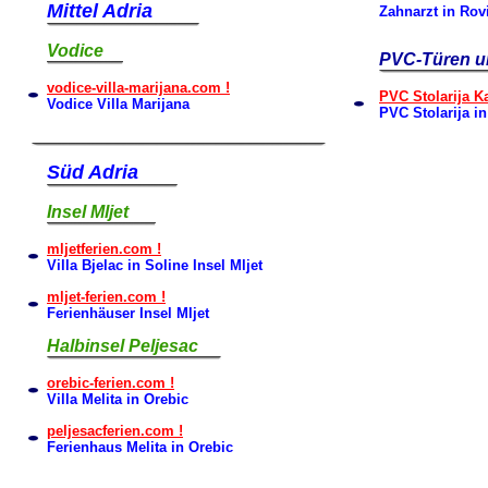
Mittel Adria
Zahnarzt in Rov
Vodice
PVC-Türen u
vodice-villa-marijana.com !
PVC Stolarija Ka
Vodice Villa Marijana
PVC Stolarija in
Süd Adria
Insel Mljet
mljetferien.com !
Villa Bjelac in Soline Insel Mljet
mljet-ferien.com !
Ferienhäuser Insel Mljet
Halbinsel Peljesac
orebic-ferien.com !
Villa Melita in Orebic
peljesacferien.com !
Ferienhaus Melita in Orebic