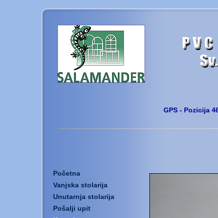
GPS - Po
z
i
cija
4
Početna
Vanjska stolarija
Unutarnja stolarija
Pošalji upit