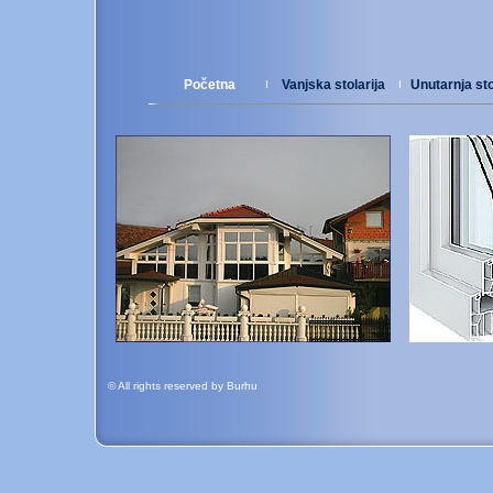
Po
č
etna
Vanjska stolarija
Unutarnja sto
I
I
© All rights reserved by Burhu